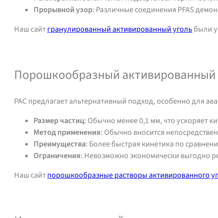
Прорывной узор
: Различные соединения PFAS дем
Наш сайт
гранулированный активированный уголь
были у
Обратитесь за поддержкой или ценой
Порошкообразный активированный у
PAC предлагает альтернативный подход, особенно для ав
Размер частиц
: Обычно менее 0,1 мм, что ускоряет 
Метод применения
: Обычно вносится непосредствен
Преимущества
: Более быстрая кинетика по сравнен
Ограничения
: Невозможно экономически выгодно ре
Наш сайт
порошкообразные растворы активированного у
Обратитесь за поддержкой или ценой