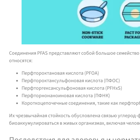
Соединения PFAS представляют собой большое семейство 
относятся:
Перфтороктановая кислота (PFOA)
Перфтороктансульфоновая кислота (ПФОС)
Перфторгексансульфоновая кислота (PFHxS)
Перфторнонаноиновая кислота (ПФНК)
Короткоцепочечные соединения, такие как перфторб
Их чрезвычайная стойкость обусловлена связью углерод-ф
биоаккумулироваться в живых организмах, включая челов
Последствия для здоровья и нормат