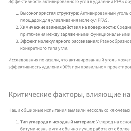
Эффективность активированного угля в удалении PFAS о
Высокопористая структура
: Активированный уголь 
площадок для улавливания молекул PFAS.
Химические взаимодействия на поверхности
: Соед
притяжения между заряженными функциональными г
Эффект молекулярного рассеивания
: Разнообразно
конкретного типа угля.
Исследования показали, что активированный уголь может 
эффективность удаления 90% при правильном проектиров
Обратитесь за поддержкой или ценой
Критические факторы, влияющие на
Наши обширные испытания выявили несколько ключевых ф
Тип углерода и исходный материал
: Углерод на осн
битуминозные угли обычно лучше работают с более 