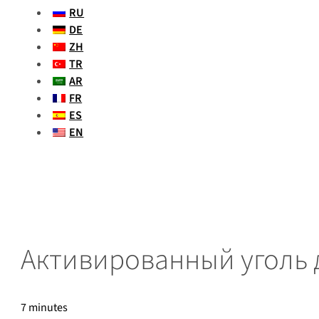
RU
DE
ZH
TR
AR
FR
ES
EN
Активированный уголь 
7 minutes