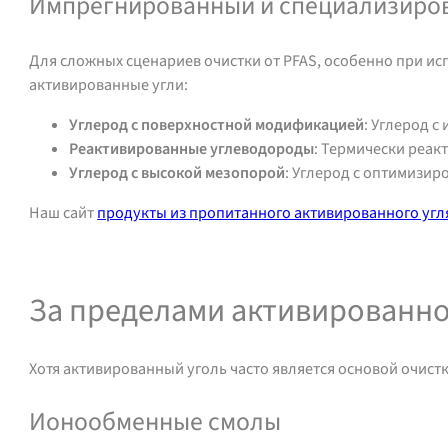
Импрегнированный и специализиро
Для сложных сценариев очистки от PFAS, особенно при и
активированные угли:
Углерод с поверхностной модификацией
: Углерод 
Реактивированные углеводороды
: Термически реа
Углерод с высокой мезопорой
: Углерод с оптимизи
Наш сайт
продукты из пропитанного активированного угл
Обратитесь за поддержкой или ценой
За пределами активированног
Хотя активированный уголь часто является основой очист
Ионообменные смолы