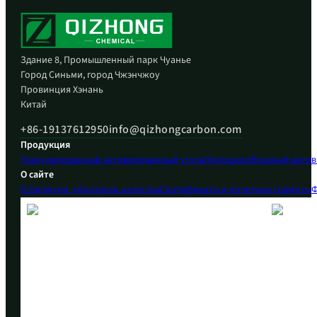
Здание 8, Промышленный парк Чуанье
Город Синьми, город Чжэнчжоу
Провинция Хэнань
Китай
+86-19137612950
info@qizhongcarbon.com
Продукция
Гранулированный активированный уголь
Порошкообразный актив
О сайте
О Цичжуне →
Контроль качества
Сертификаты и почетные грамоты
Ф