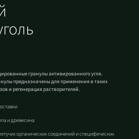
й
уголь
дированные гранулы активированного угля.
анулы предназначены для применения в таких
азов и регенерация растворителей.
доставки
упа и древесина
летучих органических соединений и специфических