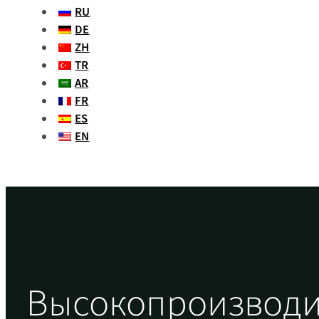
RU
DE
ZH
TR
AR
FR
ES
EN
Высокопроизвод