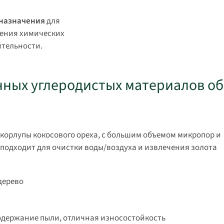
 назначения
для
ления химических
ительности.
нных углеродистых материалов о
корлупы кокосового ореха, с большим объемом микропор и
подходит для очистки воды/воздуха и извлечения золота
дерево
содержание пыли, отличная износостойкость