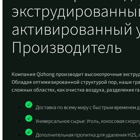
экструдированны
активированный 
Производитель
Компания Qizhong производит высокопрочные экстру
Обладая оптимизированной структурой пор, наши гр
сложных областях, как очистка воздуха, разделение г
Доставка по всему миру с быстрым временем 
Универсальное сырье: Уголь, кокосовая скорл
Дополнительная пропитка для удаления H2S, 