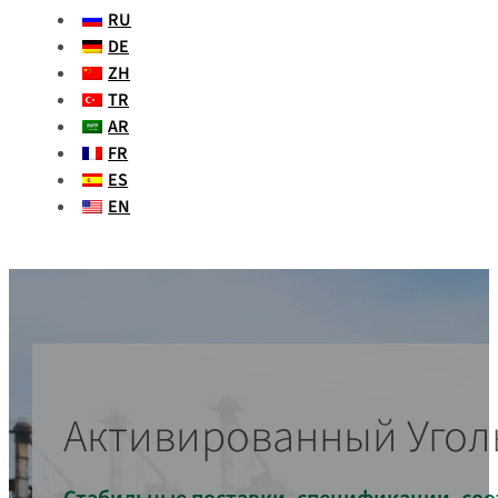
RU
DE
ZH
TR
AR
FR
ES
EN
Активированный Угол