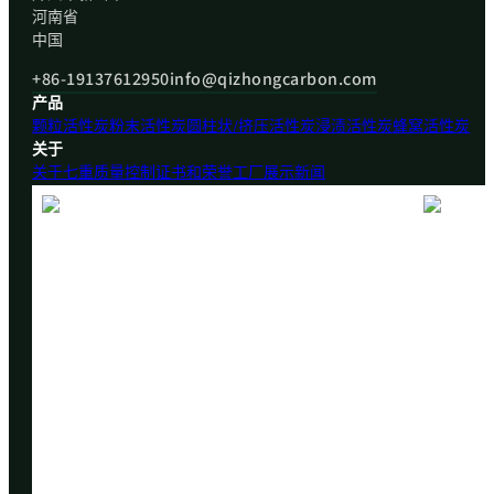
河南省
中国
+86-19137612950
info@qizhongcarbon.com
产品
颗粒活性炭
粉末活性炭
圆柱状/挤压活性炭
浸渍活性炭
蜂窝活性炭
关于
关于七重
质量控制
证书和荣誉
工厂展示
新闻