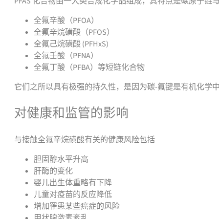
PFAS 化合物由一大类合成化学品组成，其特点是碳原子链
全氟辛酸（PFOA）
全氟辛烷磺酸（PFOS）
全氟己烷磺酸 (PFHxS)
全氟壬酸（PFNA）
全氟丁酸（PFBA）等短链化合物
它们之所以具有极强的持久性，是因为碳-氟键是有机化学
对健康和监管的影响
与接触全氟辛烷磺酸有关的健康风险包括
胆固醇水平升高
肝酶的变化
婴儿出生体重略有下降
儿童对疫苗的反应降低
增加罹患某些癌症的风险
甲状腺激素紊乱