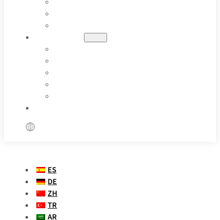
PETRÓLEO Y GAS
FARMACÉUTICA
APLICACIONES ESPECIALES
RECURSOS
BLOGS
CASOS PRÁCTICOS
DEFINICIÓN DE PARÁMETROS
VÍDEOS
PREGUNTAS FRECUENTES
PÓNGASE EN CONTACTO CON NOSOTROS
ES
DE
ZH
TR
AR