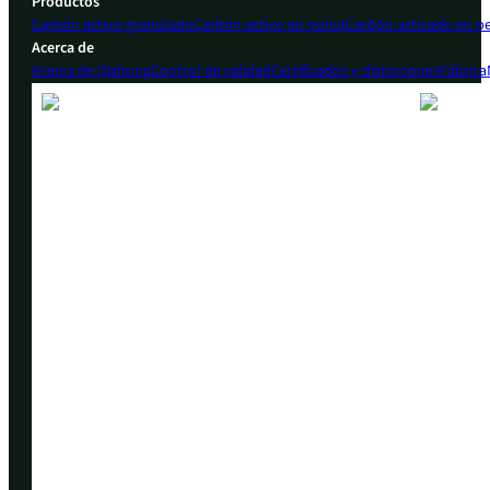
Productos
Carbón activo granulado
Carbón activo en polvo
Carbón activado en pe
Acerca de
Acerca de Qizhong
Control de calidad
Certificados y distinciones
Fábrica