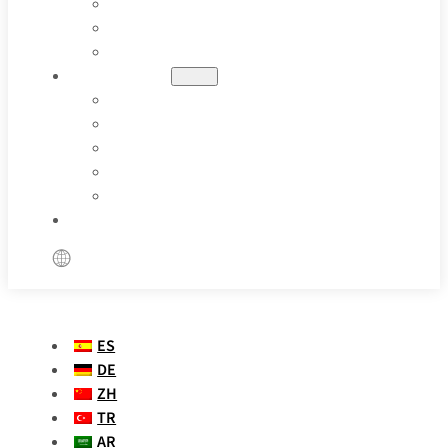
PETRÓLEO Y GAS
FARMACÉUTICA
APLICACIONES ESPECIALES
RECURSOS
BLOGS
CASOS PRÁCTICOS
DEFINICIÓN DE PARÁMETROS
VÍDEOS
PREGUNTAS FRECUENTES
PÓNGASE EN CONTACTO CON NOSOTROS
ES
DE
ZH
TR
AR