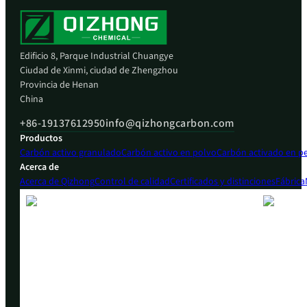
Edificio 8, Parque Industrial Chuangye
Ciudad de Xinmi, ciudad de Zhengzhou
Provincia de Henan
China
+86-19137612950
info@qizhongcarbon.com
Productos
Carbón activo granulado
Carbón activo en polvo
Carbón activado en pe
Acerca de
Acerca de Qizhong
Control de calidad
Certificados y distinciones
Fábrica