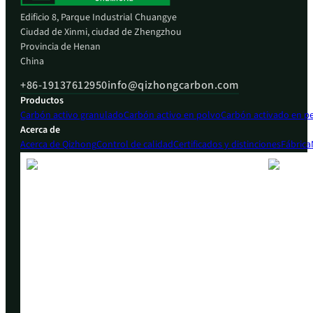
Edificio 8, Parque Industrial Chuangye
Ciudad de Xinmi, ciudad de Zhengzhou
Provincia de Henan
China
+86-19137612950
info@qizhongcarbon.com
Productos
Carbón activo granulado
Carbón activo en polvo
Carbón activado en pe
Acerca de
Acerca de Qizhong
Control de calidad
Certificados y distinciones
Fábrica