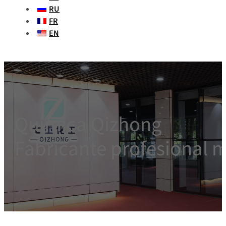
RU
FR
EN
Química Qizhong
Fabricante profesional 