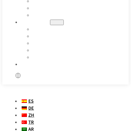
PETRÓLEO Y GAS
FARMACÉUTICA
APLICACIONES ESPECIALES
RECURSOS
BLOGS
CASOS PRÁCTICOS
DEFINICIÓN DE PARÁMETROS
VÍDEOS
PREGUNTAS FRECUENTES
PÓNGASE EN CONTACTO CON NOSOTROS
ES
DE
ZH
TR
AR