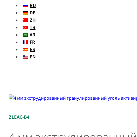
RU
DE
ZH
TR
AR
FR
ES
EN
ZLEAC-B4