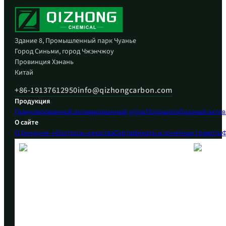
Здание 8, Промышленный парк Чуанье
Город Синьми, город Чжэнчжоу
Провинция Хэнань
Китай
+86-19137612950
info@qizhongcarbon.com
Продукция
Гранулированный активированный уголь
Порошкообразный актив
О сайте
О Цичжуне →
Контроль качества
Сертификаты и почетные грамоты
Ф