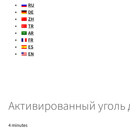
RU
DE
ZH
TR
AR
FR
ES
EN
Активированный уголь 
4 minutes