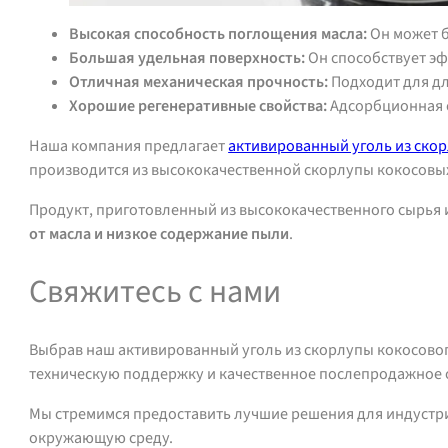
Высокая способность поглощения масла:
Он может б
Большая удельная поверхность:
Он способствует э
Отличная механическая прочность:
Подходит для д
Хорошие регенеративные свойства:
Адсорбционная с
Наша компания предлагает
активированный уголь из ско
производится из высококачественной скорлупы кокосовых
Продукт, приготовленный из высококачественного сырья 
от масла и низкое содержание пыли
.
Свяжитесь с нами
Выбрав наш активированный уголь из скорлупы кокосовог
техническую поддержку и качественное послепродажное
Мы стремимся предоставить лучшие решения для индустри
окружающую среду.