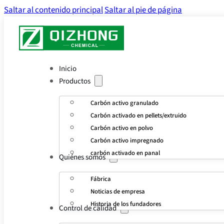
Saltar al contenido principal
Saltar al pie de página
Inicio
Productos
Carbón activo granulado
Carbón activado en pellets/extruido
Carbón activo en polvo
Carbón activo impregnado
carbón activado en panal
Quiénes somos
Fábrica
Noticias de empresa
Historia de los fundadores
Control de calidad