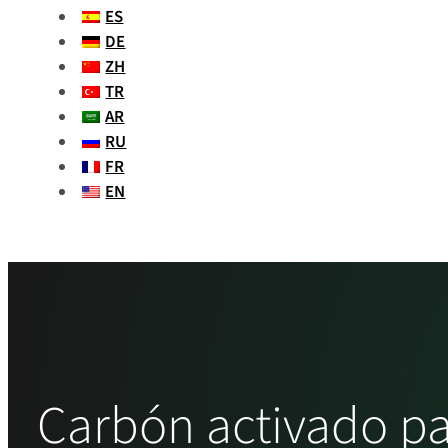
ES
DE
ZH
TR
AR
RU
FR
EN
Carbón activado pa