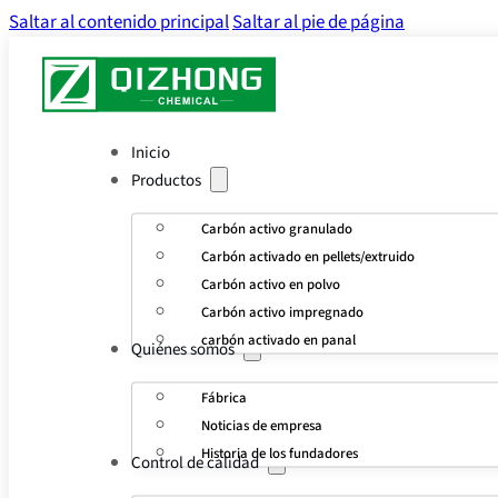
Saltar al contenido principal
Saltar al pie de página
Inicio
Productos
Carbón activo granulado
Carbón activado en pellets/extruido
Carbón activo en polvo
Carbón activo impregnado
carbón activado en panal
Quiénes somos
Fábrica
Noticias de empresa
Historia de los fundadores
Control de calidad