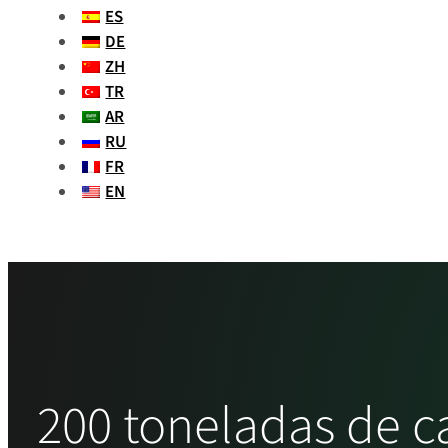
ES
DE
ZH
TR
AR
RU
FR
EN
200 toneladas de c