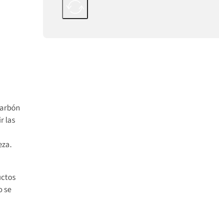
carbón
r las
eza.
uctos
o se