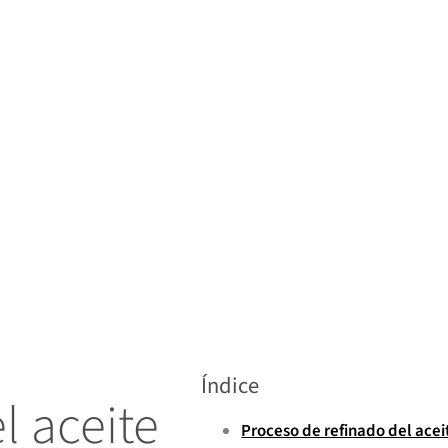
Índice
l aceite
Proceso de refinado del ace