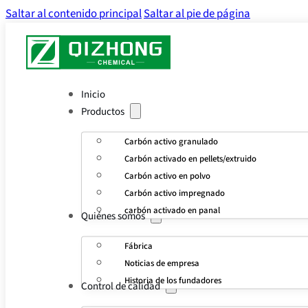
Saltar al contenido principal
Saltar al pie de página
Inicio
Productos
Carbón activo granulado
Carbón activado en pellets/extruido
Carbón activo en polvo
Carbón activo impregnado
carbón activado en panal
Quiénes somos
Fábrica
Noticias de empresa
Historia de los fundadores
Control de calidad