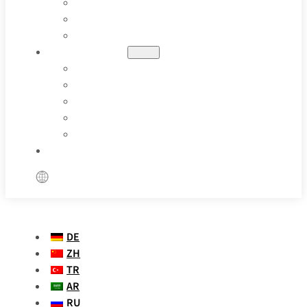
ÖL UND GAS
PHARMAZEUTISCHE
BESONDERE ANWENDUNGEN
RESSOURCEN
BLOGS
FALLSTUDIEN
PARAMETER DEFINITION
VIDEOS
FAQS
KONTAKT
DE
ZH
TR
AR
RU