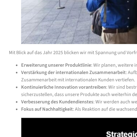
Mit Blick auf das Jahr 2025 blicken wir mit Spannung und Vorf
Erweiterung unserer Produktlinie
: Wir planen, weitere
Verstärkung der internationalen Zusammenarbeit
: Auf
Zusammenarbeit mit internationalen Kunden vertiefen.
Kontinuierliche Innovation vorantreiben
: Wir sind bes
sicherzustellen, dass unsere Produkte auch weiterhin 
Verbesserung des Kundendienstes
: Wir werden auch we
Fokus auf Nachhaltigkeit
: Als Reaktion auf die wachse