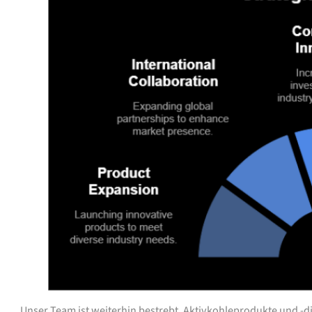
Unser Team ist weiterhin bestrebt, Aktivkohleprodukte und -di