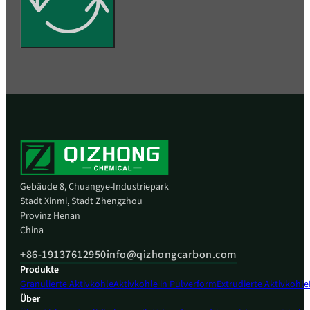
Gebäude 8, Chuangye-Industriepark
Stadt Xinmi, Stadt Zhengzhou
Provinz Henan
China
+86-19137612950
info@qizhongcarbon.com
Produkte
Granulierte Aktivkohle
Aktivkohle in Pulverform
Extrudierte Aktivkohle
Über