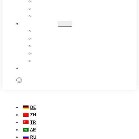
ÖL UND GAS
PHARMAZEUTISCHE
BESONDERE ANWENDUNGEN
RESSOURCEN
BLOGS
FALLSTUDIEN
PARAMETER DEFINITION
VIDEOS
FAQS
KONTAKT
DE
ZH
TR
AR
RU