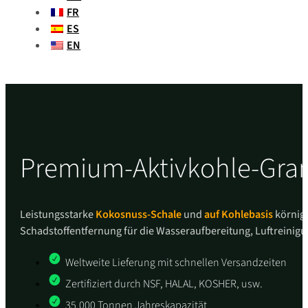
FR
ES
EN
Premium-Aktivkohle-Granu
Leistungsstarke
Kokosnuss-Schale
und
auf Kohlebasis
körnige
Schadstoffentfernung für die Wasseraufbereitung, Luftreinig
Weltweite Lieferung mit schnellen Versandzeiten
Zertifiziert durch NSF, HALAL, KOSHER, usw.
35.000 Tonnen Jahreskapazität