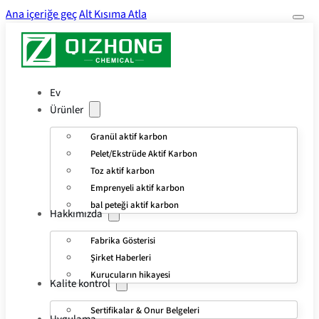
Ana içeriğe geç
Alt Kısıma Atla
Ev
Ürünler
Granül aktif karbon
Pelet/Ekstrüde Aktif Karbon
Toz aktif karbon
Emprenyeli aktif karbon
bal peteği aktif karbon
Hakkımızda
Fabrika Gösterisi
Şirket Haberleri
Kurucuların hikayesi
Kalite kontrol
Sertifikalar & Onur Belgeleri