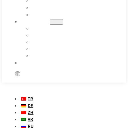
PETROL VE GAZ
FARMASÖTIK
ÖZEL UYGULAMALAR
KAYNAKLAR
BLOGLAR
VAKA ÇALIŞMALARI
PARAMETRE TANIMI
VIDEOLAR
SSS
BIZE ULAŞIN
TR
DE
ZH
AR
RU