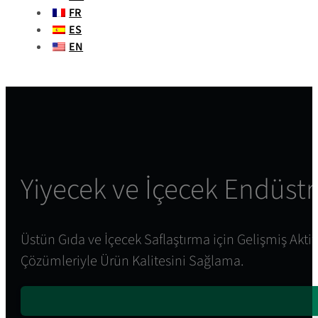
FR
ES
EN
Yiyecek ve İçecek Endüstr
Üstün Gıda ve İçecek Saflaştırma için Gelişmiş Aktif 
Çözümleriyle Ürün Kalitesini Sağlama.